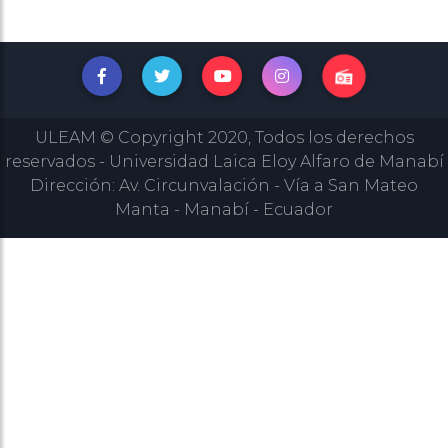
ULEAM © Copyright 2020, Todos los derechos
reservados - Universidad Laica Eloy Alfaro de Manabí
Dirección: Av. Circunvalación - Vía a San Mateo
Manta - Manabí - Ecuador