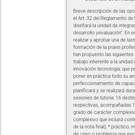
Breve descripción de las opc
el Art. 32 del Reglamento d
diseñará la unidad de integra
desarrollo yevaluación”. En e
realizar y aprobar una de la
formación de la praxis profes
han propuesto las siguientes 
trabajo inherente a la unidad
innovación tecnología, que p
poner en práctica todo su ar
perfeccionamiento de capacid
planificará y se realizará dur
sesiones de tutoría: 16 desti
respectivas, acompañadas 12
grado de carácter complexivo
complexivo que incluirá conte
de la nota final); * práctico
de caso o problema que eviden