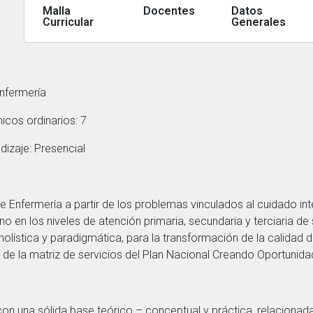
Malla
Docentes
Datos
Curricular
Generales
Enfermería
cos ordinarios: 7
izaje: Presencial
 Enfermería a partir de los problemas vinculados al cuidado integ
no en los niveles de atención primaria, secundaria y terciaria de
olística y paradigmática, para la transformación de la calidad d
o de la matriz de servicios del Plan Nacional Creando Oportuni
con una sólida base teórico – conceptual y práctica, relaciona