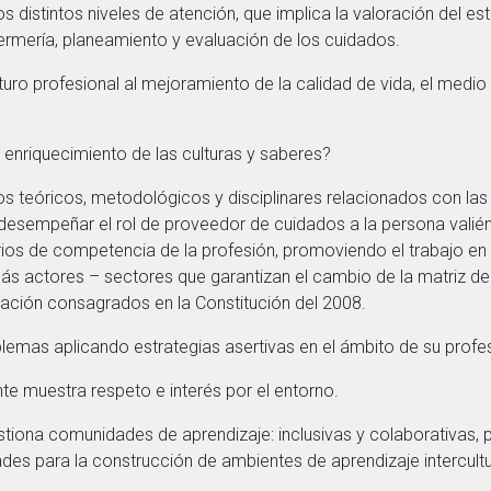
os distintos niveles de atención, que implica la valoración del es
ermería, planeamiento y evaluación de los cuidados.
turo profesional al mejoramiento de la calidad de vida, el medio 
y enriquecimiento de las culturas y saberes?
os teóricos, metodológicos y disciplinares relacionados con la
l desempeñar el rol de proveedor de cuidados a la persona val
rios de competencia de la profesión, promoviendo el trabajo en e
emás actores – sectores que garantizan el cambio de la matriz de
lación consagrados en la Constitución del 2008.
aplicando estrategias asertivas en el ámbito de su profes
stra respeto e interés por el entorno.
 comunidades de aprendizaje: inclusivas y colaborativas, pe
des para la construcción de ambientes de aprendizaje intercult