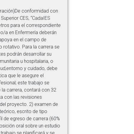
duración)De conformidad con
 Superior CES, “CadaIES
etros para el correspondiente
ado/a en Enfermería deberán
e apoya en el campo de
 rotativo. Para la carrera se
tes podrán desarrollar su
unitaria u hospitalaria, o
lud,entorno y cuidado, debe
ica que le asegure el
sional; este trabajo se
e la carrera, contará con 32
ta con las revisiones
 del proyecto. 2) examen de
eórico, escrito de tipo
fil de egreso de carrera (60%
posición oral sobre un estudio
trabajo se planificará y se