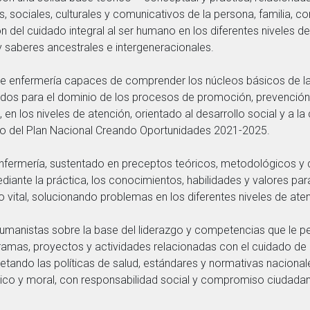
s, sociales, culturales y comunicativos de la persona, familia, c
 del cuidado integral al ser humano en los diferentes niveles de
y saberes ancestrales e intergeneracionales.
e enfermería capaces de comprender los núcleos básicos de la 
idos para el dominio de los procesos de promoción, prevención, 
 en los niveles de atención, orientado al desarrollo social y a la
o del Plan Nacional Creando Oportunidades 2021-2025.
enfermería, sustentado en preceptos teóricos, metodológicos y
iante la práctica, los conocimientos, habilidades y valores para 
 vital, solucionando problemas en los diferentes niveles de ate
manistas sobre la base del liderazgo y competencias que le perm
ramas, proyectos y actividades relacionadas con el cuidado de e
etando las políticas de salud, estándares y normativas nacionale
tico y moral, con responsabilidad social y compromiso ciudada