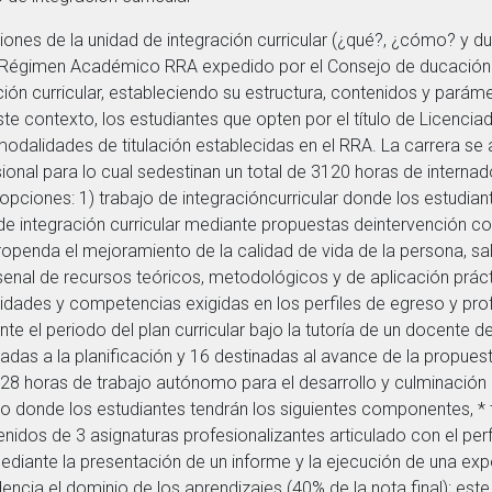
iones de la unidad de integración curricular (¿qué?, ¿cómo? y 
e Régimen Académico RRA expedido por el Consejo de ducación
ción curricular, estableciendo su estructura, contenidos y parám
ste contexto, los estudiantes que opten por el título de Licenci
smodalidades de titulación establecidas en el RRA. La carrera s
ional para lo cual sedestinan un total de 3120 horas de internado
opciones: 1) trabajo de integracióncurricular donde los estudian
 de integración curricular mediante propuestas deintervención com
ropenda el mejoramiento de la calidad de vida de la persona, sa
senal de recursos teóricos, metodológicos y de aplicación práct
ades y competencias exigidas en los perfiles de egreso y profe
ante el periodo del plan curricular bajo la tutoría de un docente d
nadas a la planificación y 16 destinadas al avance de la propues
8 horas de trabajo autónomo para el desarrollo y culminación
 donde los estudiantes tendrán los siguientes componentes, * t
nidos de 3 asignaturas profesionalizantes articulado con el per
, mediante la presentación de un informe y la ejecución de una ex
cia el dominio de los aprendizajes (40% de la nota final); este 