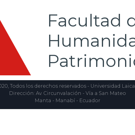
Facultad d
Humanida
Patrimoni
0, Todos los derechos reservados - Universidad Laica
Dirección: Av. Circunvalación - Vía a San Mateo
Manta - Manabí - Ecuador