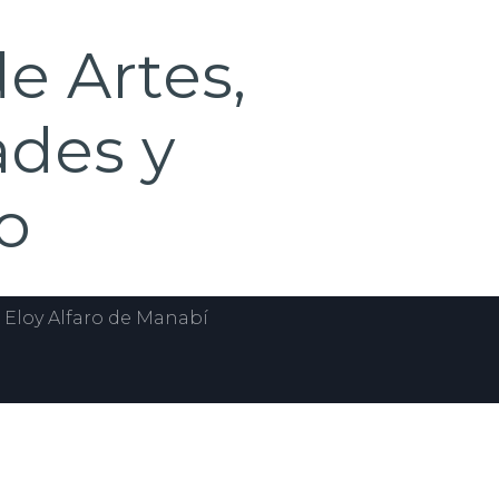
e Artes,
des y
o
 Eloy Alfaro de Manabí