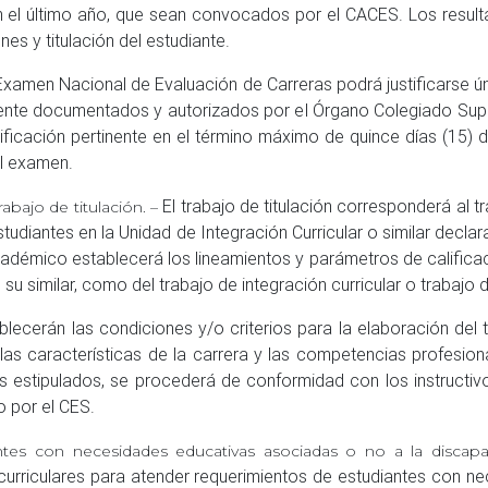
n el último año, que sean convocados por el CACES. Los result
nes y titulación del estudiante.
l Examen Nacional de Evaluación de Carreras podrá justificarse
mente documentados y autorizados por el Órgano Colegiado Supe
tificación pertinente en el término máximo de quince días (15) d
l examen.
El trabajo de titulación corresponderá al t
rabajo de titulación. –
studiantes en la Unidad de Integración Curricular o similar declara
adémico establecerá los lineamientos y parámetros de calificac
 su similar, como del trabajo de integración curricular o trabajo d
ecerán las condiciones y/o criterios para la elaboración del t
 las características de la carrera y las competencias profesio
zos estipulados, se procederá de conformidad con los instructiv
 por el CES.
ntes con necesidades educativas asociadas o no a la discap
curriculares para atender requerimientos de estudiantes con n