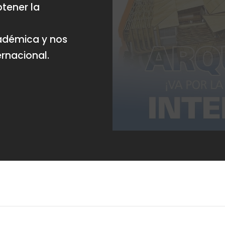
btener la
cadémica y nos
ernacional.