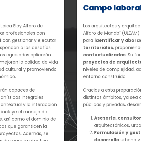
Campo labora
Laica Eloy Alfaro de
Los arquitectos y arquitec
ar profesionales con
Alfaro de Manabí (ULEAM)
icar, gestionar y ejecutar
para
identificar y abor
spondan a los desafíos
territoriales
, proponien
Los egresados aplicarán
contextualizadas
. Su f
mejoren la calidad de vida
proyectos de arquitect
ad cultural y promoviendo
niveles de complejidad, a
onómico.
entorno construido.
serán capaces de
Gracias a esta preparaci
anísticas integrales
distintos ámbitos, ya sea
contextual y la interacción
públicas y privadas, desa
 incluye el manejo de
Asesoría, consultor
s, así como el dominio de
arquitectónicos, urban
icos que garanticen la
Formulación y gest
 proyectos. Además, se
desarrollo
urbano y 
s de manera efectiva,