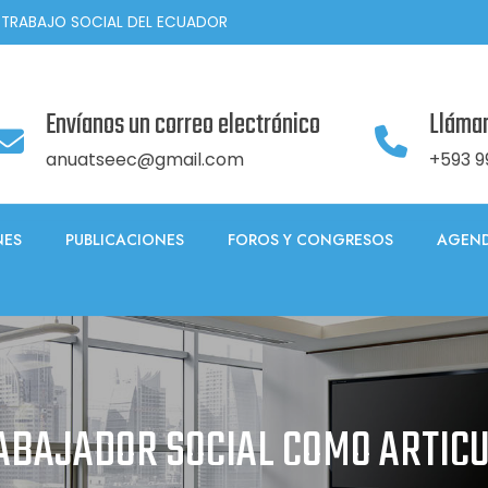
 TRABAJO SOCIAL DEL ECUADOR
Envíanos un correo electrónico
Lláma
anuatseec@gmail.com
+593 9
NES
PUBLICACIONES
FOROS Y CONGRESOS
AGEND
RABAJADOR SOCIAL COMO ARTIC