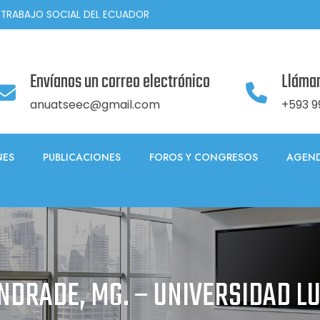
 TRABAJO SOCIAL DEL ECUADOR
Envíanos un correo electrónico
Lláma
anuatseec@gmail.com
+593 9
NES
PUBLICACIONES
FOROS Y CONGRESOS
AGEND
NDRADE, MG. – UNIVERSIDAD L