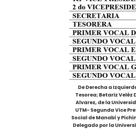
De Derecha a Izquierd
Tesorea; Betariz Veléz
Alvarez, de la Universi
UTM- Segunda Vice Pres
Social de Manabí y Pichi
Delegado por la Univers