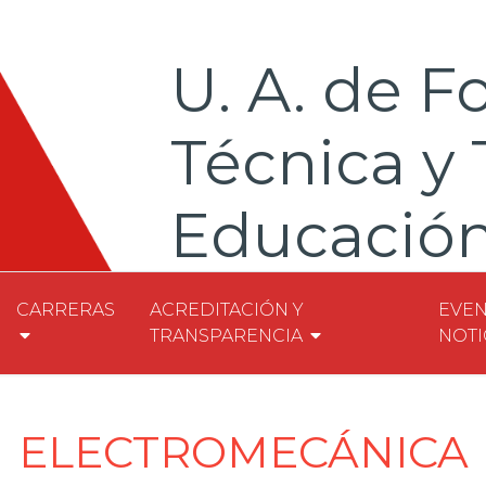
U. A. de 
Técnica y 
Educación 
modalidad
CARRERAS
ACREDITACIÓN Y
EVEN
TRANSPARENCIA
NOTI
ELECTROMECÁNICA